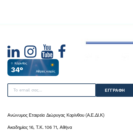
Κόρινθος
34°
Αίθριος καιρός
ΕΓΓΡΑΦΉ
Ανώνυμος Εταιρεία Διώρυγας Κορίνθου (Α.Ε.ΔΙ.Κ)
Ακαδημίας 16, Τ.Κ. 106 71, Αθήνα