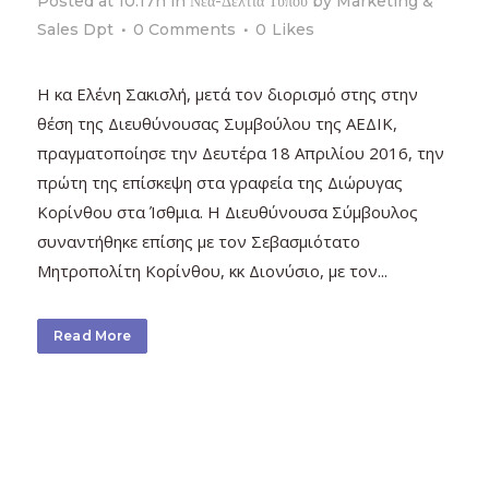
Posted at 10:17h
in
Νέα-Δελτία Τύπου
by
Marketing &
Sales Dpt
0 Comments
0
Likes
Η κα Ελένη Σακισλή, μετά τον διορισμό στης στην
θέση της Διευθύνουσας Συμβούλου της ΑΕΔΙΚ,
πραγματοποίησε την Δευτέρα 18 Απριλίου 2016, την
πρώτη της επίσκεψη στα γραφεία της Διώρυγας
Κορίνθου στα Ίσθμια. Η Διευθύνουσα Σύμβουλος
συναντήθηκε επίσης με τον Σεβασμιότατο
Μητροπολίτη Κορίνθου, κκ Διονύσιο, με τον...
Read More