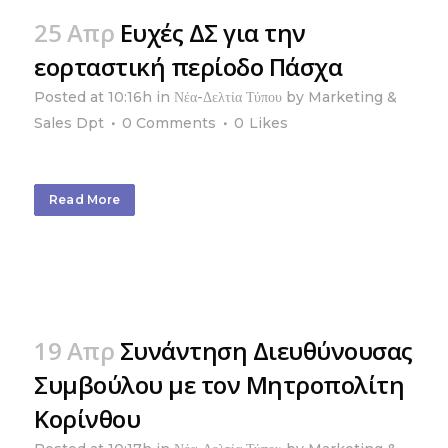
25 Απρ
Ευχές ΔΣ για την
εορταστική περίοδο Πάσχα
Posted at 10:16h
in
Νέα-Δελτία Τύπου
by
Marketing &
Sales Dpt
0 Comments
0
Likes
Read More
19 Απρ
Συνάντηση Διευθύνουσας
Συμβούλου με τον Μητροπολίτη
Κορίνθου